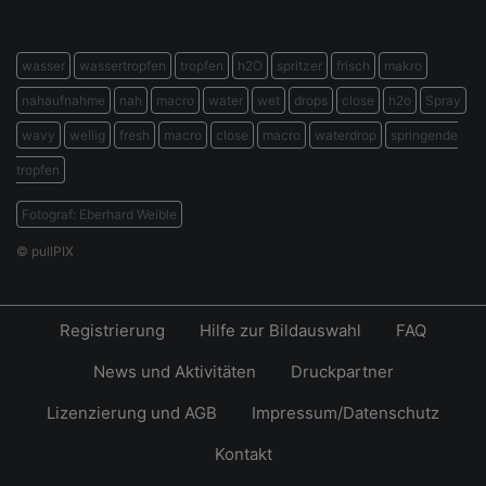
wasser
wassertropfen
tropfen
h2O
spritzer
frisch
makro
nahaufnahme
nah
macro
water
wet
drops
close
h2o
Spray
wavy
wellig
fresh
macro
close
macro
waterdrop
springende
tropfen
Fotograf: Eberhard Weible
© pullPIX
Registrierung
Hilfe zur Bildauswahl
FAQ
News und Aktivitäten
Druckpartner
Lizenzierung und AGB
Impressum/Datenschutz
Kontakt