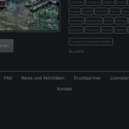
venedig
venezia
italien
stadt
boote
schiff
schiffe
fähre
brü
building
buildings
ferry
ferries
bridges
Ferrovia
kanal
städte
Fotograf: Eberhard Weible
ieren
© pullPIX
FAQ
News und Aktivitäten
Druckpartner
Lizenzie
Kontakt