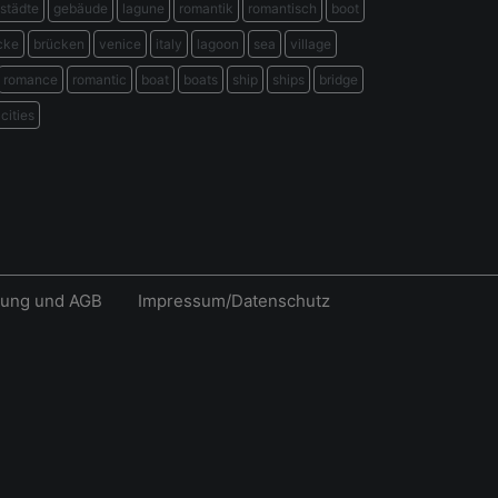
städte
gebäude
lagune
romantik
romantisch
boot
cke
brücken
venice
italy
lagoon
sea
village
romance
romantic
boat
boats
ship
ships
bridge
cities
rung und AGB
Impressum/Datenschutz