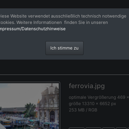
Bildagentur für großformatige Raum
iese Website verwendet ausschließlich technisch notwendige
ookies. Weitere Informationen finden Sie in unseren
Großformatige Bilder - über 100 Meter große 'largeformat' Fotos im Gigapi
mpressum/Datenschutzhinweise
Ich stimme zu
ferrovia.jpg
optimale Vergrößerung 469 
größe 13310 x 6652 px
253 MB / RGB