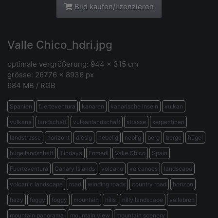
Bild kaufen/lizenzieren
Valle Chico_hdri.jpg
optimale vergrößerung: 944 x 315 cm
grösse: 26776 × 8936 px
684 MB / RGB
Spanien
fuerteventura
kanaren
kanarische inseln
vulkan
vulkane
landschaft
vulkanlandschaft
strasse
serpentinen
landstrasse
horizont
diesig
nebelig
neblig
berg
berge
hügel
hügellandschaft
Tindaya
Enmedi
Valle Chico
Spain
Fuerteventura
Canary Islands
volcano
volcanoes
landscape
volcanic landscape
road
winding roads
country road
horizon
hazy
foggy
foggy
mountain
hills
hilly landscape
vallebron
mountain panorama
mountain view
mountain scenery