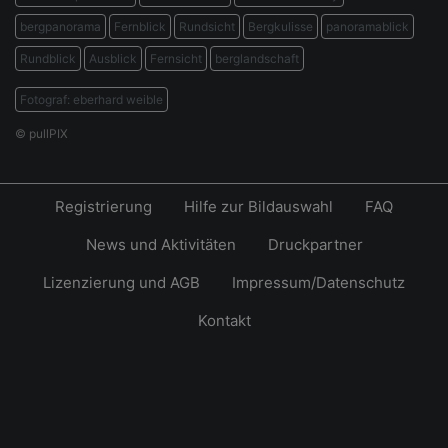
bergpanorama
Fernblick
Rundsicht
Bergkulisse
panoramablick
Rundblick
Ausblick
Fernsicht
berglandschaft
Fotograf: eberhard weible
© pullPIX
Registrierung
Hilfe zur Bildauswahl
FAQ
News und Aktivitäten
Druckpartner
Lizenzierung und AGB
Impressum/Datenschutz
Kontakt