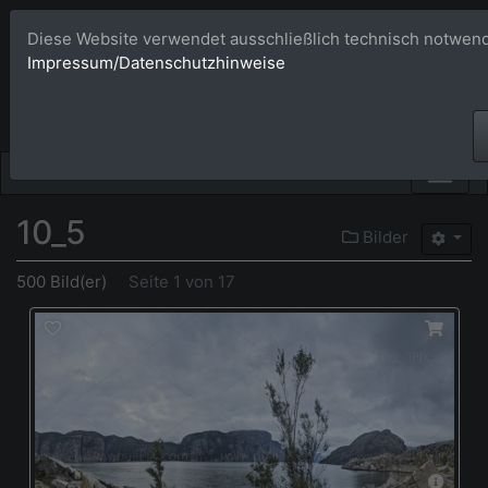
Diese Website verwendet ausschließlich technisch notwend
Bildagentur 
Impressum/Datenschutzhinweise
Großformatige Bilder - üb
10_5
Bilder
500 Bild(er)
Seite 1 von 17