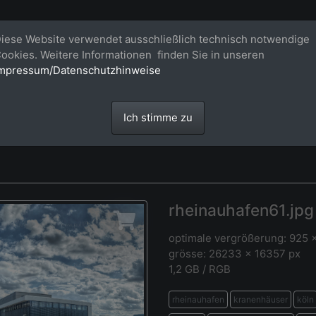
Bildagentur für großformatige Raum
iese Website verwendet ausschließlich technisch notwendige
ookies. Weitere Informationen finden Sie in unseren
Großformatige Bilder - über 100 Meter große 'largeformat' Fotos im Gigapi
mpressum/Datenschutzhinweise
Ich stimme zu
rheinauhafen61.jpg
optimale vergrößerung: 925 
grösse: 26233 x 16357 px
1,2 GB / RGB
rheinauhafen
kranenhäuser
köln