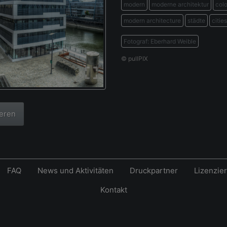
modern
moderne architektur
col
modern architecture
städte
cities
Fotograf: Eberhard Weible
© pullPIX
ieren
FAQ
News und Aktivitäten
Druckpartner
Lizenzie
Kontakt