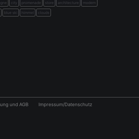
ogne
city
promenade
store
architecture
modern
blue ski
himmel
clouds
rung und AGB
Impressum/Datenschutz