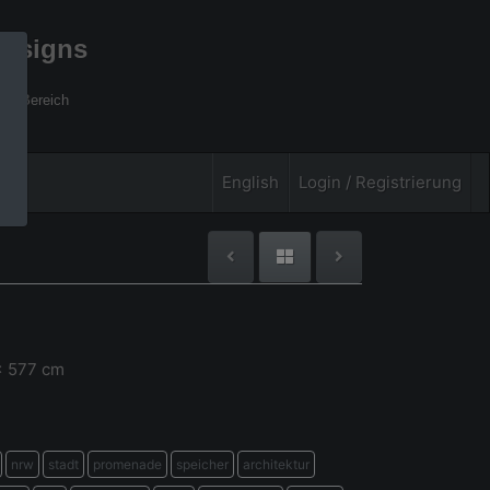
designs
xel Bereich
English
Login / Registrierung
x 577 cm
nrw
stadt
promenade
speicher
architektur