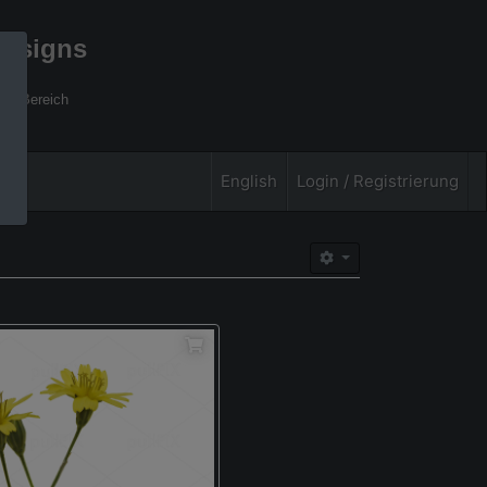
designs
xel Bereich
English
Login / Registrierung