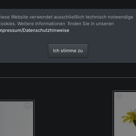
Bildagentur für großformatige Raum
iese Website verwendet ausschließlich technisch notwendige
ookies. Weitere Informationen finden Sie in unseren
Großformatige Bilder - über 100 Meter große 'largeformat' Fotos im Gigapi
mpressum/Datenschutzhinweise
Ich stimme zu