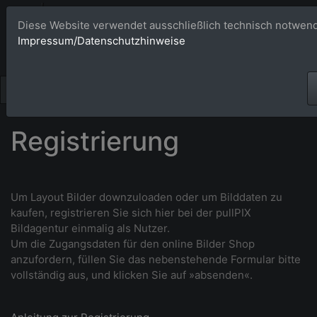
Bildagentur 
Diese Website verwendet ausschließlich technisch notwend
Impressum/Datenschutzhinweise
Großformatige Bilder - üb
Registrierung
Um Layout Bilder downzuloaden oder um Bilddaten zu
kaufen, r
egistrieren Sie sich hier bei der pullPIX
Bildagentur einmalig als Nutzer.
Um die Zugangsdaten für den online Bilder Shop
anzufordern, füllen Sie das nebenstehende Formular bitte
vollständig aus, und klicken Sie auf »absenden«.