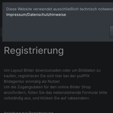
Bildagentur 
Diese Website verwendet ausschließlich technisch notwend
Impressum/Datenschutzhinweise
Großformatige Bilder - üb
Registrierung
Um Layout Bilder downzuloaden oder um Bilddaten zu
kaufen, r
egistrieren Sie sich hier bei der pullPIX
Bildagentur einmalig als Nutzer.
Um die Zugangsdaten für den online Bilder Shop
anzufordern, füllen Sie das nebenstehende Formular bitte
vollständig aus, und klicken Sie auf »absenden«.