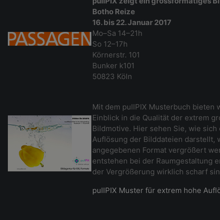
pullPIX zeigt ein grossformatiges B
Botho Reize
16. bis 22. Januar 2017
Mo–Sa 14–21h
So 12–17h
Körnerstr. 101
Bunker k101
50823 Köln
Mit dem pullPIX Musterbuch bieten w
Einblick in die Qualität der extrem 
Bildmotive. Hier sehen Sie, wie sich
Auflösung der Bilddateien darstellt,
angegebenen Format vergrößert wer
entstehen bei der Raumgestaltung er
der Vergrößerung wirklich scharf si
pullPIX Muster für extrem hohe Auf