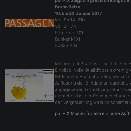
pullPIX zeigt ein grossformatiges B
Botho Reize
16. bis 22. Januar 2017
Mo–Sa 14–21h
So 12–17h
Körnerstr. 101
Bunker k101
50823 Köln
Mit dem pullPIX Musterbuch bieten w
Einblick in die Qualität der extrem 
Bildmotive. Hier sehen Sie, wie sich
Auflösung der Bilddateien darstellt,
angegebenen Format vergrößert wer
entstehen bei der Raumgestaltung er
der Vergrößerung wirklich scharf si
pullPIX Muster für extrem hohe Auf