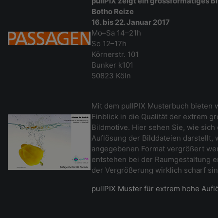
pullPIX zeigt ein grossformatiges B
Botho Reize
16. bis 22. Januar 2017
Mo–Sa 14–21h
So 12–17h
Körnerstr. 101
Bunker k101
50823 Köln
Mit dem pullPIX Musterbuch bieten w
Einblick in die Qualität der extrem 
Bildmotive. Hier sehen Sie, wie sich
Auflösung der Bilddateien darstellt,
angegebenen Format vergrößert wer
entstehen bei der Raumgestaltung er
der Vergrößerung wirklich scharf si
pullPIX Muster für extrem hohe Auf