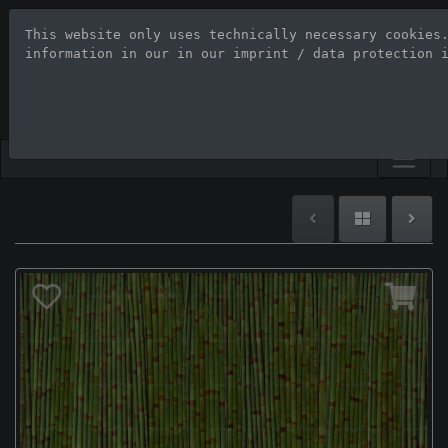
This website only uses technically necessary cookies
Stock Photo Age
information in our 
in our imprint / data protection 
Large-format images up to 100