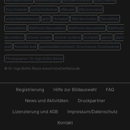
Wanddekoration
Baddekoration
Baddekorationen
Duschwand
Duschwände
schachtelhalme
pflanzen
pflanzenwand
schachtelhalmwand
grün
Horsetail
Wall decoration
Decoration
Decorations
Bathroom decorations
Bathroom decorations
Bathroom
decorations
shower screen
shower screens
horsetail
plants
plant
wall
horsetail wall
greenaddekorationen. Duschwand. Duschwände
Photographer: Dr. Ingo Botho Reize
© Dr. Ingo Botho Reize www.FotosDerNatur.de
Registrierung
Hilfe zur Bildauswahl
FAQ
News und Aktivitäten
Druckpartner
Lizenzierung und AGB
Impressum/Datenschutz
Kontakt