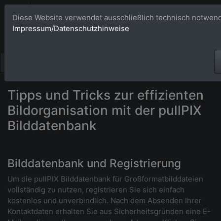
Bildagentur 
Diese Website verwendet ausschließlich technisch notwend
Impressum/Datenschutzhinweise
Großformatige Bilder - üb
Tipps und Tricks zur effizienten
Bildorganisation mit der pullPIX
Bilddatenbank
Bilddatenbank und Registrierung
Um die pullPIX Bilddatenbank für Großformatbilddateien
vollständig zu nutzen, registrieren Sie sich einfach
kostenlos und unverbindlich. Nach dem Absenden Ihrer
Kontaktdaten erhalten Sie aus Sicherheitsgründen eine E-