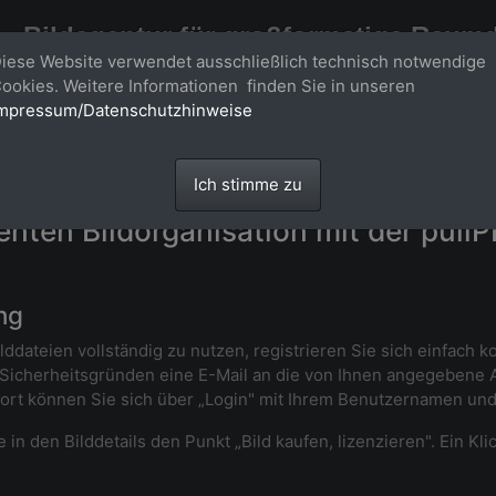
Bildagentur für großformatige Raum
iese Website verwendet ausschließlich technisch notwendige
Großformatige Bilder - über 100 Meter große 'largeformat' Fotos im Gigapi
ookies. Weitere Informationen finden Sie in unseren
mpressum/Datenschutzhinweise
Ich stimme zu
ienten Bildorganisation mit der pull
ng
lddateien vollständig zu nutzen, registrieren Sie sich einfach 
Sicherheitsgründen eine E-Mail an die von Ihnen angegebene Adr
Dort können Sie sich über „Login" mit Ihrem Benutzernamen un
in den Bilddetails den Punkt „Bild kaufen, lizenzieren". Ein Kli