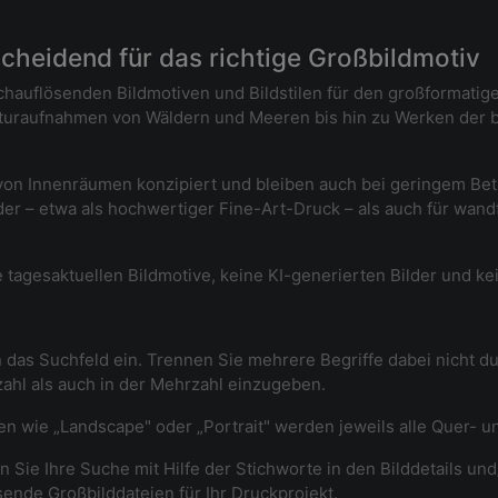
tscheidend für das richtige Großbildmotiv
chauflösenden Bildmotiven und Bildstilen für den großformatig
aturaufnahmen von Wäldern und Meeren bis hin zu Werken der b
ng von Innenräumen konzipiert und bleiben auch bei geringem B
der – etwa als hochwertiger Fine-Art-Druck – als auch für wan
 tagesaktuellen Bildmotive, keine KI-generierten Bilder und ke
 das Suchfeld ein. Trennen Sie mehrere Begriffe dabei nicht 
nzahl als auch in der Mehrzahl einzugeben.
fen wie „Landscape" oder „Portrait" werden jeweils alle Quer- 
 Sie Ihre Suche mit Hilfe der Stichworte in den Bilddetails und
sende Großbilddateien für Ihr Druckprojekt.