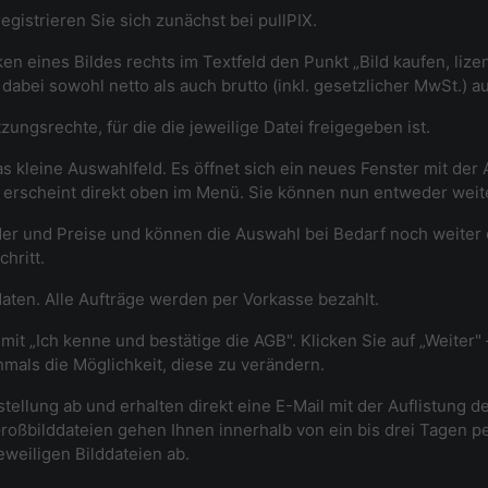
gistrieren Sie sich zunächst bei pullPIX.
n eines Bildes rechts im Textfeld den Punkt „Bild kaufen, lizenz
n dabei sowohl netto als auch brutto (inkl. gesetzlicher MwSt.) 
ungsrechte, für die die jeweilige Datei freigegeben ist.
as kleine Auswahlfeld. Es öffnet sich ein neues Fenster mit de
rb erscheint direkt oben im Menü. Sie können nun entweder we
er und Preise und können die Auswahl bei Bedarf noch weiter
hritt.
daten. Alle Aufträge werden per Vorkasse bezahlt.
mit „Ich kenne und bestätige die AGB". Klicken Sie auf „Weiter"
mals die Möglichkeit, diese zu verändern.
stellung ab und erhalten direkt eine E-Mail mit der Auflistung d
roßbilddateien gehen Ihnen innerhalb von ein bis drei Tagen p
eweiligen Bilddateien ab.