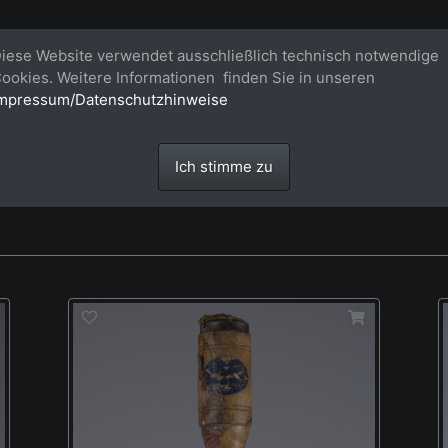
Bildagentur für großformatige Raum
iese Website verwendet ausschließlich technisch notwendige
ookies. Weitere Informationen finden Sie in unseren
Großformatige Bilder - über 100 Meter große 'largeformat' Fotos im Gigapi
mpressum/Datenschutzhinweise
Ich stimme zu