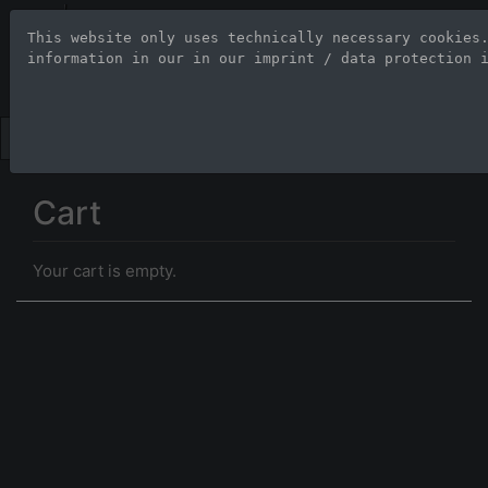
Stock Photo Age
This website only uses technically necessary cookies
information in our 
in our imprint / data protection 
Large-format images up to 100
Cart
Your cart is empty.