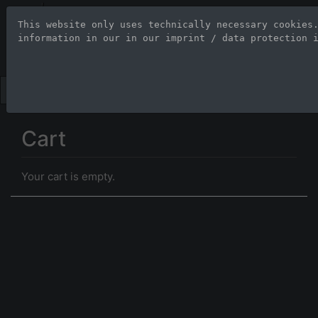
Stock Photo Age
This website only uses technically necessary cookies
information in our 
in our imprint / data protection 
Large-format images up to 100
Cart
Your cart is empty.