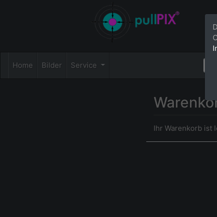
D
C
I
Home
Bilder
Service
Warenko
Ihr Warenkorb ist l