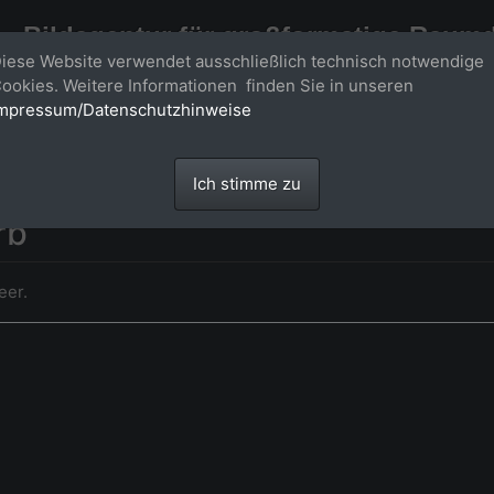
Bildagentur für großformatige Raum
iese Website verwendet ausschließlich technisch notwendige
Großformatige Bilder - über 100 Meter große 'largeformat' Fotos im Gigapi
ookies. Weitere Informationen finden Sie in unseren
mpressum/Datenschutzhinweise
Ich stimme zu
rb
eer.