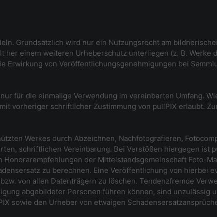
ndeln. Grundsätzlich wird nur ein Nutzungsrecht am bildnerisch
alt her einem weiteren Urheberschutz unterliegen (z. B. Werke 
ie Erwirkung von Veröffentlichungsgenehmigungen bei Sammlu
n nur für die einmalige Verwendung im vereinbarten Umfang. 
it vorheriger schriftlicher Zustimmung von pullPIX erlaubt. Z
hützten Werkes durch Abzeichnen, Nachfotografieren, Fotocompos
en, schriftlichen Vereinbarung. Bei Verstößen hiergegen ist pu
 Honorarempfehlungen der Mittelstandsgemeinschaft Foto-Mar
adensersatz zu berechnen. Eine Veröffentlichung von hierbei e
en, bzw. von allen Datenträgern zu löschen. Tendenzfremde Ver
gung abgebildeter Personen führen können, sind unzulässig 
llPIX sowie den Urheber von etwaigen Schadensersatzansprüchen 