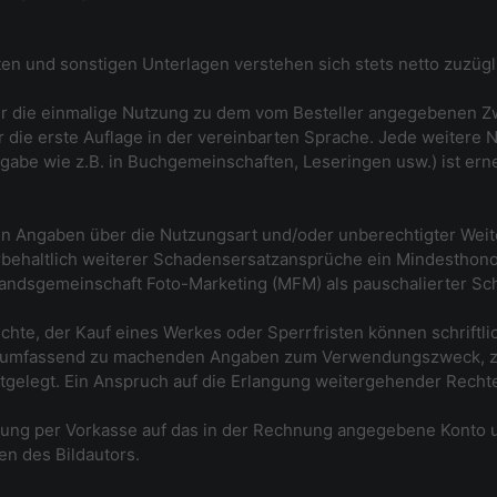
ten und sonstigen Unterlagen verstehen sich stets netto zuzüg
ür die einmalige Nutzung zu dem vom Besteller angegebenen Zw
 die erste Auflage in der vereinbarten Sprache. Jede weitere 
abe wie z.B. in Buchgemeinschaften, Leseringen usw.) ist erne
hen Angaben über die Nutzungsart und/oder unberechtigter Weit
orbehaltlich weiterer Schadensersatzansprüche ein Mindesthon
ndsgemeinschaft Foto-Marketing (MFM) als pauschalierter Scha
hte, der Kauf eines Werkes oder Sperrfristen können schriftlic
er umfassend zu machenden Angaben zum Verwendungszweck, z
tgelegt. Ein Anspruch auf die Erlangung weitergehender Rechte
sung per Vorkasse auf das in der Rechnung angegebene Kont
en des Bildautors.