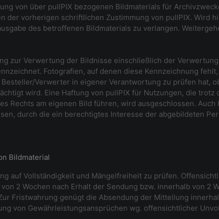
ung von über pullPIX bezogenen Bildmaterials für Archivzweck
n der vorherigen schriftlichen Zustimmung von pullPIX. Wird hi
usgabe des betroffenen Bildmaterials zu verlangen. Weiterge
ung zur Verwertung der Bildnisse einschließlich der Verwertung
nnzeichnet. Fotografien, auf denen diese Kennzeichnung fehlt,
Besteller/Verwerter in eigener Verantwortung zu prüfen hat, 
ächtigt wird. Eine Haftung von pullPIX für Nutzungen, die tro
es Rechts am eigenen Bild führen, wird ausgeschlossen. Auch b
en, durch die ein berechtigtes Interesse der abgebildeten Pers
n Bildmaterial
ung auf Vollständigkeit und Mängelfreiheit zu prüfen. Offensich
b von 2 Wochen nach Erhalt der Sendung bzw. innerhalb von 2 
 Zur Fristwahrung genügt die Absendung der Mitteilung innerhalb 
ung von Gewährleistungsansprüchen wg. offensichtlicher Unvoll