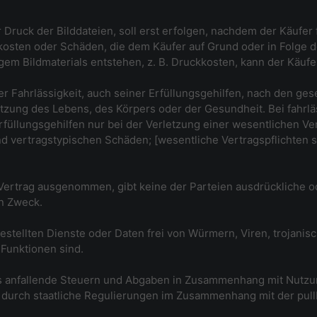
uck der Bilddateien, soll erst erfolgen, nachdem der Käufer fe
gekosten oder Schäden, die dem Käufer auf Grund oder in Folge 
em Bildmaterials entstehen, z. B. Druckkosten, kann der Käufer
er Fahrlässigkeit, auch seiner Erfüllungsgehilfen, nach den ge
etzung des Lebens, des Körpers oder der Gesundheit. Bei fahrl
üllungsgehilfen nur bei der Verletzung einer wesentlichen Ve
d vertragstypischen Schäden; [wesentliche Vertragspflichten s
 Vertrag ausgenommen, gibt keine der Parteien ausdrückliche 
en Zweck.
itgestellten Dienste oder Daten frei von Würmern, Viren, trojan
 Funktionen sind.
lls anfallende Steuern und Abgaben in Zusammenhang mit Nutzu
durch staatliche Regulierungen im Zusammenhang mit der pul