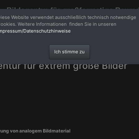
Bildagentur für großformatige Raum
iese Website verwendet ausschließlich technisch notwendige
Großformatige Bilder - über 100 Meter große 'largeformat' Fotos im Gigapi
ookies. Weitere Informationen finden Sie in unseren
mpressum/Datenschutzhinweise
Ich stimme zu
entur für extrem große Bilder
rung von analogem Bildmaterial