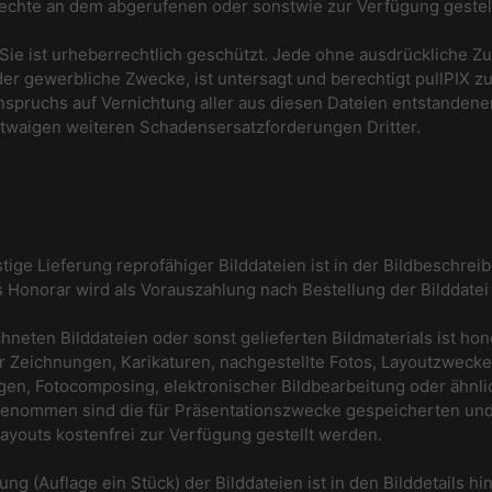
chte an dem abgerufenen oder sonstwie zur Verfügung gestellt
X. Sie ist urheberrechtlich geschützt. Jede ohne ausdrücklich
 oder gewerbliche Zwecke, ist untersagt und berechtigt pullPI
 Anspruchs auf Vernichtung aller aus diesen Dateien entstanden
waigen weiteren Schadensersatzforderungen Dritter.
ige Lieferung reprofähiger Bilddateien ist in der Bildbeschreib
Honorar wird als Vorauszahlung nach Bestellung der Bilddatei f
neten Bilddateien oder sonst gelieferten Bildmaterials ist hon
 für Zeichnungen, Karikaturen, nachgestellte Fotos, Layoutzwec
agen, Fotocomposing, elektronischer Bildbearbeitung oder ähnl
enommen sind die für Präsentationszwecke gespeicherten und 
Layouts kostenfrei zur Verfügung gestellt werden.
g (Auflage ein Stück) der Bilddateien ist in den Bilddetails h