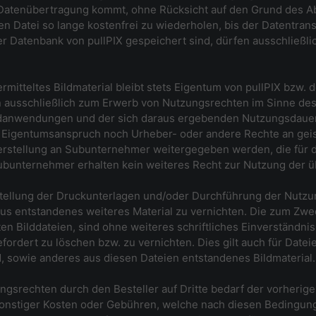
tenübertragung kommt, ohne Rücksicht auf den Grund des Abbr
 Datei so lange kostenfrei zu wiederholen, bis der Datentransf
er Datenbank von pullPIX gespeichert sind, dürfen ausschließl
ermitteltes Bildmaterial bleibt stets Eigentum von pullPIX bzw. 
n ausschließlich zum Erwerb von Nutzungsrechten im Sinne de
ldanwendungen und der sich daraus ergebenden Nutzungsdauer z
 Eigentumsanspruch noch Urheber- oder andere Rechte an gei
erstellung an Subunternehmer weitergegeben werden, die für
Subunternehmer erhalten kein weiteres Recht zur Nutzung der üb
Erstellung der Druckunterlagen und/oder Durchführung der Nut
aus entstandenes weiteres Material zu vernichten. Die zum Zwe
ten Bilddateien, sind ohne weiteres schriftliches Einverständni
rdert zu löschen bzw. zu vernichten. Dies gilt auch für Dateie
, sowie anderes aus diesen Dateien entstandenes Bildmaterial.
ungsrechten durch den Besteller auf Dritte bedarf der vorherige
sonstiger Kosten oder Gebühren, welche nach diesen Bedingun