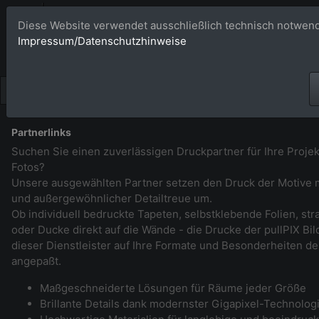
Bildagentur 
Diese Website verwendet ausschließlich technisch notwend
Impressum/Datenschutzhinweise
Großformatige Bilder - üb
Partnerlinks
Suchen Sie einen zuverlässigen Druckpartner für Ihre Projek
Fotos?
Unsere ausgewählten Partner setzen den Druck der Motive m
und außergewöhnlicher Detailtreue um.
Ob individuell bedruckte Tapeten, selbstklebende Folien, st
oder Ducke direkt auf die Wände - die Drucke der pullPIX B
dieser Dienstleister auf Ihre Formate und Besonderheiten de
angepaßt.
Maßgeschneiderte Lösungen für Räume jeder Größe
Brillante Details dank modernster Gigapixel-Technolog