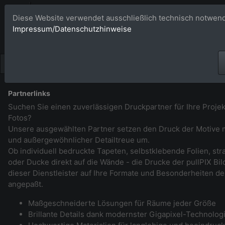
Bildagentur 
Diese Website verwendet ausschließlich technisch notwend
Impressum/Datenschutzhinweise
Großformatige Bilder - üb
Partnerlinks
Suchen Sie einen zuverlässigen Druckpartner für Ihre Projek
Fotos?
Unsere ausgewählten Partner setzen den Druck der Motive m
und außergewöhnlicher Detailtreue um.
Ob individuell bedruckte Tapeten, selbstklebende Folien, st
oder Ducke direkt auf die Wände - die Drucke der pullPIX B
dieser Dienstleister auf Ihre Formate und Besonderheiten de
angepaßt.
Maßgeschneiderte Lösungen für Räume jeder Größe
Brillante Details dank modernster Gigapixel-Technolog