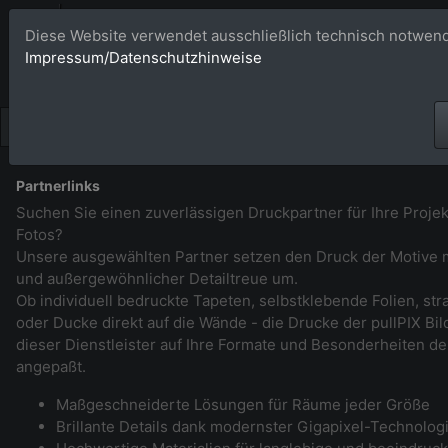
Bildagentur 
Diese Website verwendet ausschließlich technisch notwend
Impressum/Datenschutzhinweise
Großformatige Bilder - üb
Partnerlinks
Suchen Sie einen zuverlässigen Druckpartner für Ihre Projek
Fotos?
Unsere ausgewählten Partner setzen den Druck der Motive m
und außergewöhnlicher Detailtreue um.
Ob individuell bedruckte Tapeten, selbstklebende Folien, st
oder Ducke direkt auf die Wände - die Drucke der pullPIX B
dieser Dienstleister auf Ihre Formate und Besonderheiten de
angepaßt.
Maßgeschneiderte Lösungen für Räume jeder Größe
Brillante Details dank modernster Gigapixel-Technolog