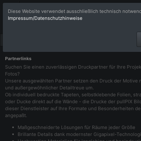
Bildagentur 
Diese Website verwendet ausschließlich technisch notwend
Impressum/Datenschutzhinweise
Großformatige Bilder - üb
Partnerlinks
Suchen Sie einen zuverlässigen Druckpartner für Ihre Projek
Fotos?
Unsere ausgewählten Partner setzen den Druck der Motive m
und außergewöhnlicher Detailtreue um.
Ob individuell bedruckte Tapeten, selbstklebende Folien, st
oder Ducke direkt auf die Wände - die Drucke der pullPIX B
dieser Dienstleister auf Ihre Formate und Besonderheiten de
angepaßt.
Maßgeschneiderte Lösungen für Räume jeder Größe
Brillante Details dank modernster Gigapixel-Technolog