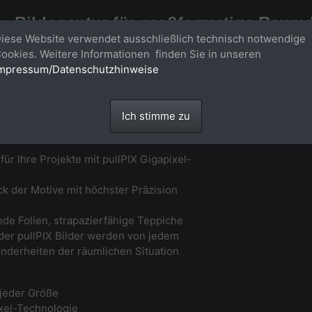
Bildagentur für großformatige Raum
iese Website verwendet ausschließlich technisch notwendige
Großformatige Bilder - über 100 Meter große 'largeformat' Fotos im Gigapi
ookies. Weitere Informationen finden Sie in unseren
mpressum/Datenschutzhinweise
Ich stimme zu
ür Ihre Projekte mit pullPIX Gigapixel-
 der Motive mit höchster Präzision
nde Folien, strapazierfähige Teppiche
 der pullPIX Bilder werden von jedem
onderheiten der räumlichen Situation
jeder Größe
ixel-Technologie