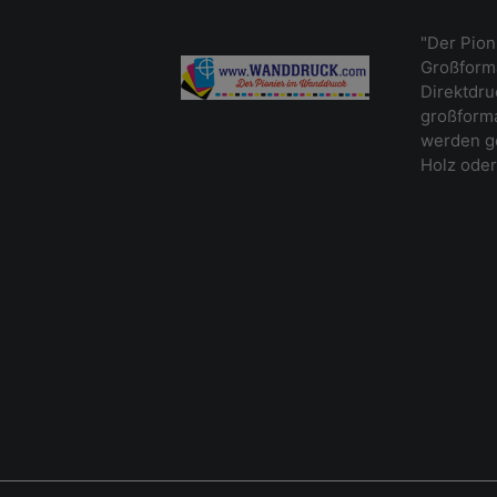
"Der Pion
Großforma
Direktdr
großforma
werden ge
Holz oder