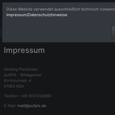
Bildagentur 
Diese Website verwendet ausschließlich technisch notwend
Impressum/Datenschutzhinweise
Großformatige Bilder - üb
Impressum
Hedwig Pielsticker
pullPIX - Bildagentur
Kirchturmstr. 4
51063 Köln
Telefon: +49 1637420089
E-Mail:
mail@pullpix.de