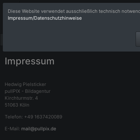
Bildagentur 
Diese Website verwendet ausschließlich technisch notwend
Impressum/Datenschutzhinweise
Großformatige Bilder - üb
Impressum
Hedwig Pielsticker
pullPIX - Bildagentur
Kirchturmstr. 4
51063 Köln
Telefon: +49 1637420089
E-Mail:
mail@pullpix.de