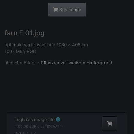
Buy image
farn E 01.jpg
optimale vergrösserung 1080 x 405 cm
1007 MB / RGB
ähnliche Bilder -
Pflanzen vor weißem Hintergrund
high res image file
400,00
EUR plus
19
% VAT =
476,00
EUR