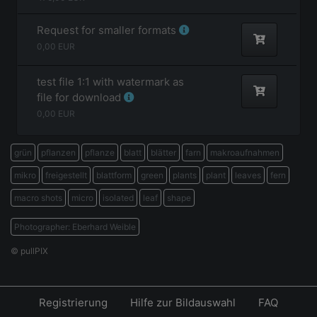
Request for smaller formats
0,00
EUR
test file 1:1 with watermark as
file for download
0,00
EUR
grün
pflanzen
pflanze
blatt
blätter
farn
makroaufnahmen
mikro
freigestellt
blattform
green
plants
plant
leaves
fern
macro shots
micro
isolated
leaf
shape
Photographer: Eberhard Weible
© pullPIX
Registrierung
Hilfe zur Bildauswahl
FAQ