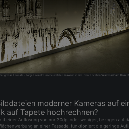
lder grosse Formate - Large Format' Hinterleuchtete Glaswand in der Event Location ‘Wartesaal’ am Dom, 
 Bilddateien moderner Kameras auf e
uck auf Tapete hochrechnen?
ld mit einer Auflösung von nur 30dpi oder weniger, bezogen au
lächenwerbung an einer Fassade, funktioniert die geringe Auflö