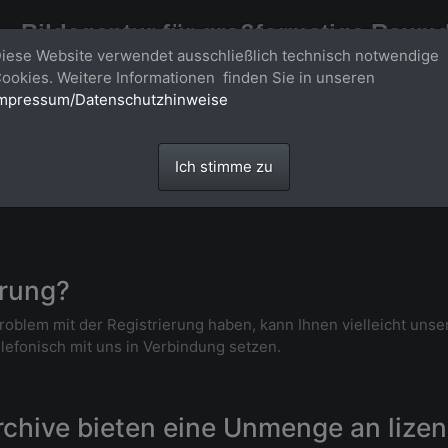
Bildagentur für großformatige Raum
iese Website verwendet ausschließlich technisch notwendige
Großformatige Bilder - über 100 Meter große 'largeformat' Fotos im Gigapi
ookies. Weitere Informationen finden Sie in unseren
mpressum/Datenschutzhinweise
Ich stimme zu
erung?
roblem mit der Registrierung haben, kann Ihnen vielleicht uns
elefonisch mit uns in Verbindung setzen.
chive bieten eine Unmenge an lizen