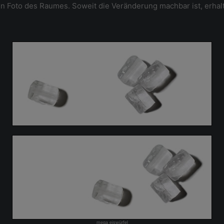
n Foto des Raumes. Soweit die Veränderung machbar ist, erhalt
mega eiswürfel