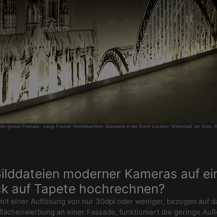
lder grosse Formate - Large Format' Hinterleuchtete Glaswand in der Event Location ‘Wartesaal’ am Dom, 
 Bilddateien moderner Kameras auf e
uck auf Tapete hochrechnen?
ld mit einer Auflösung von nur 30dpi oder weniger, bezogen au
lächenwerbung an einer Fassade, funktioniert die geringe Auflö