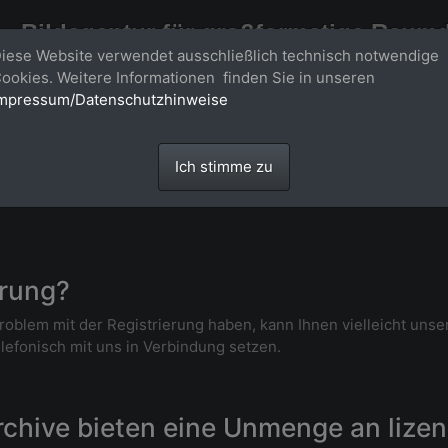
Bildagentur für großformatige Raum
iese Website verwendet ausschließlich technisch notwendige
Großformatige Bilder - über 100 Meter große 'largeformat' Fotos im Gigapi
ookies. Weitere Informationen finden Sie in unseren
mpressum/Datenschutzhinweise
Ich stimme zu
erung?
roblem mit der Registrierung haben, kann Ihnen vielleicht uns
elefonisch mit uns in Verbindung setzen.
chive bieten eine Unmenge an lizen