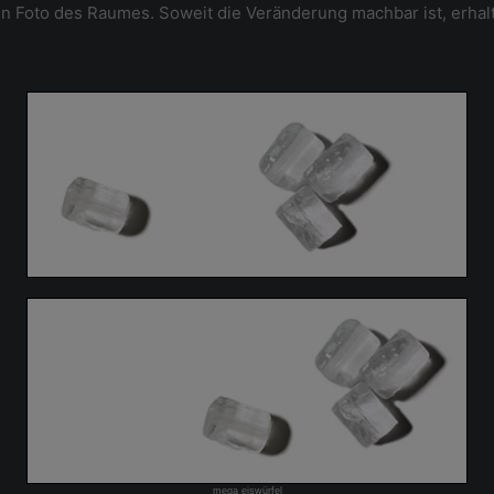
n Foto des Raumes. Soweit die Veränderung machbar ist, erhalt
mega eiswürfel