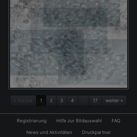
« zurück
1
2
3
4
…
17
weiter »
Registrierung
Hilfe zur Bildauswahl
FAQ
News und Aktivitäten
Druckpartner